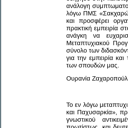
ανάλογη συμπτωματολ
λόγω ΠΜΣ «Σακχαρώδ
και προσφέρει οργα
πρακτική εμπειρία στ
ανάγκη να ευχαρι
Μεταπτυχιακού Προγ
σύνολο των διδασκόντ
για την εμπειρία κα
των σπουδών μας.
Ουρανία Ζαχαροπούλ
Το εν λόγω μεταπτυ
και Παχυσαρκία», πρ
γνωστικού αντικει
πρωτίστως, και δευτ