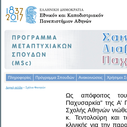
Πληροφορίες
Πρόγραμμα Σπουδών
Ανακοινώσεις
Χρήσιμοι Σ
Αρχική σελίδα
» Σχόλια Φοιτητών
Ως απόφοιτος του
Παχυσαρκία” της Α’ Π
Σχολής Αθηνών νιώθω
κ. Τεντολούρη και 
κλινικής για την παρ