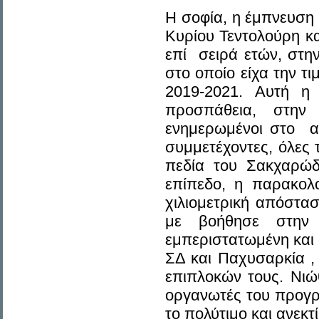
Η σοφία, η έμπνευση 
Κυρίου Τεντολούρη κα
επί σειρά ετών, στη
στο οποίο είχα την τ
2019-2021. Αυτή η 
προσπάθεια, στην 
ενημερωμένοι στο αντ
συμμετέχοντες, όλες τ
πεδία του Σακχαρώδ
επίπεδο, η παρακολ
χιλιομετρική απόστα
με βοήθησε στην 
εμπεριστατωμένη και 
ΣΔ και Παχυσαρκία 
επιπλοκών τους. Νι
οργανωτές του προγρά
το πολύτιμο και ανεκτ